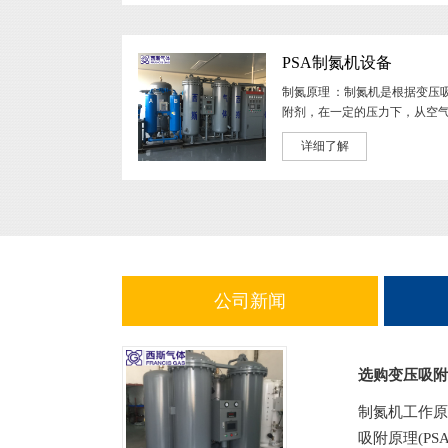
PSA制氮机设备
制氮原理 ：制氮机是根据变压
附剂，在一定的压力下，从空气中提
详细了解
公司新闻
选购变压吸附
制氮机工作原
吸附原理(PS