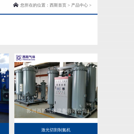
您所在的位置：
西斯首页
>
产品中心
>
激光切割制氮机