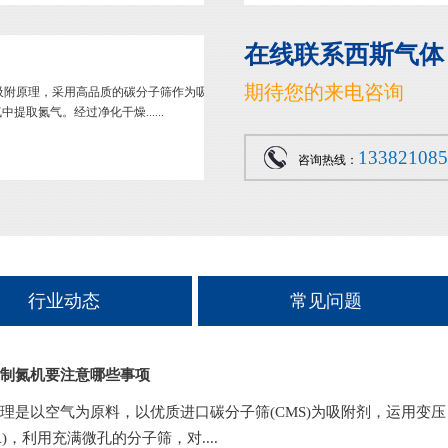
在线联系西斯气体
期待您的来电咨询
吸附原理，采用高品质的碳分子筛作为吸
取氮气。经过净化干燥......
133821085
咨询热线：
行业动态
常见问题
制氮机要注意哪些事项
理是以空气为原料，以优质进口碳分子筛(CMS)为吸附剂，运用变压
A)，利用充满微孔的分子筛，对....