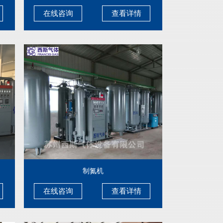
在线咨询
查看详情
制氮机
在线咨询
查看详情