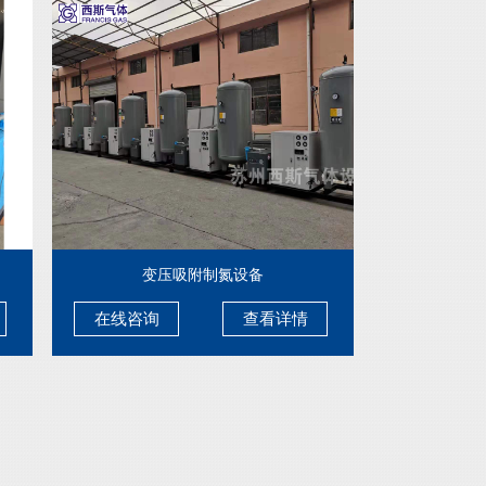
变压吸附制氮设备
在线咨询
查看详情