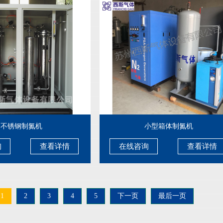
不锈钢制氮机
小型箱体制氮机
询
查看详情
在线咨询
查看详情
1
2
3
4
5
下一页
最后一页