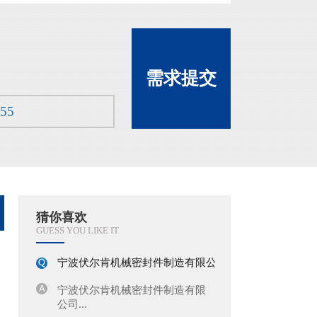
制氮机又添新业绩-张家口麦尔生
化有限公司...
公司出货给新疆塔西河煤矿两套出厂
需求提交
公司出货给新疆塔西河煤矿两套
55
出厂...
制氮机应注意哪点
⒉碳分子筛装填技术； ⒊控
制阀门的使用寿命； ⒋研究
猜你喜欢
开发，制造经验、用户使用情
GUESS YOU LIKE IT
况； ......
宁波伏尔肯机械密封件制造有限公司
宁波伏尔肯机械密封件制造有限
公司...