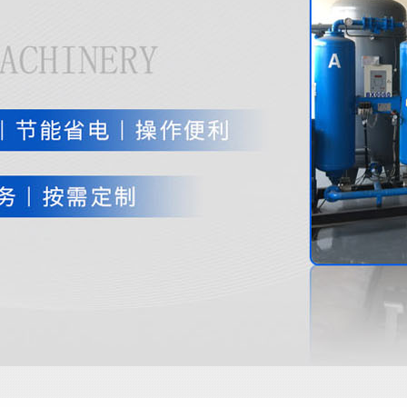
PSA制氢设备
甲醇裂解制氢设备
备品备件