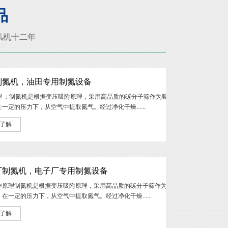
品
氢机
十二年
制氮机，油田专用制氮设备
理 ：制氮机是根据变压吸附原理，采用高品质的碳分子筛作为吸
一定的压力下，从空气中提取氮气。经过净化干燥......
了解
厂制氮机，电子厂专用制氮设备
...
作原理制氮机是根据变压吸附原理，采用高品质的碳分子筛作为
在一定的压力下，从空气中提取氮气。经过净化干燥......
了解
制氮机又添新业绩-张家口麦尔生化有限...