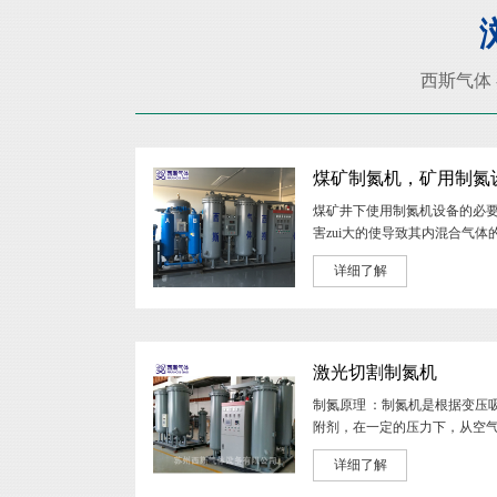
西斯气体 
煤矿制氮机，矿用制氮
煤矿井下使用制氮机设备的必
害zui大的使导致其内混合气体的爆
详细了解
激光切割制氮机
制氮原理 ：制氮机是根据变压
附剂，在一定的压力下，从空气中提
详细了解